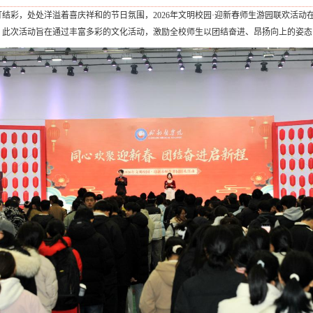
张灯结彩，处处洋溢着喜庆祥和的节日氛围，2026年文明校园·迎新春师生游园联欢活
。此次活动旨在通过丰富多彩的文化活动，激励全校师生以团结奋进、昂扬向上的姿态