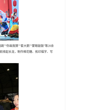
你画我猜”“套大鹅”“蒙眼敲鼓”等20余
前排起长龙，制作棉花糖、拓印福字、写