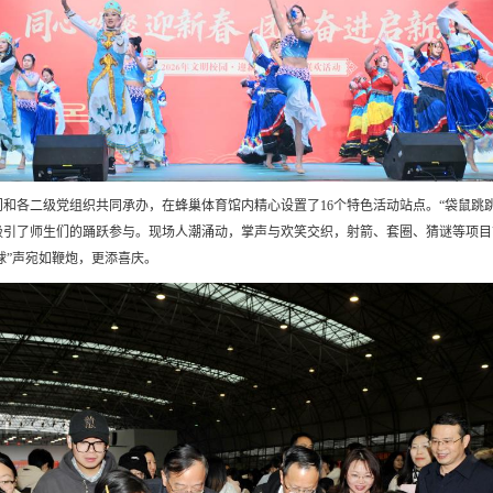
各二级党组织共同承办，在蜂巢体育馆内精心设置了16个特色活动站点。“袋鼠跳跳跳”“
吸引了师生们的踊跃参与。现场人潮涌动，掌声与欢笑交织，射箭、套圈、猜谜等项目
球”声宛如鞭炮，更添喜庆。