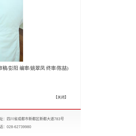
审稿/彭阳 编审/姚翠凤 终审/陈喆)
【
关闭
】
址：四川省成都市新都区新都大道783号
话：028-62739980