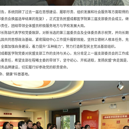
报告，系统回顾了过去一届在思想建设、履职尽责、组织发展和社会服务等方面取得的
部委员会换届选举结果的批复》，正式宣告民盟成都医学院第三届支部委员会成立。继
命责任，团结带领全体盟员积极服务地方与学校发展大局。
部长陈喆代表学校党委致辞，对新当选的第三届委员会及全体委员表示祝贺，并向长期
巩固共同思想政治基础，紧密围绕中心工作提升履职效能，坚持立德树人根本任务，充
全面加强自身建设，着力提升“五种能力”，努力打造新型民主党派基层组织。
谢成都医学院党委对民盟支部工作的支持与关心，充分肯定上一届支部委员会的工作成
着责任，希望支部在程曦主委的带领下，坚守初心、开拓进取，发扬民盟“奔走国是
服务品牌建设，切实履行好参政党的职责使命。
命、健康”科普基地。